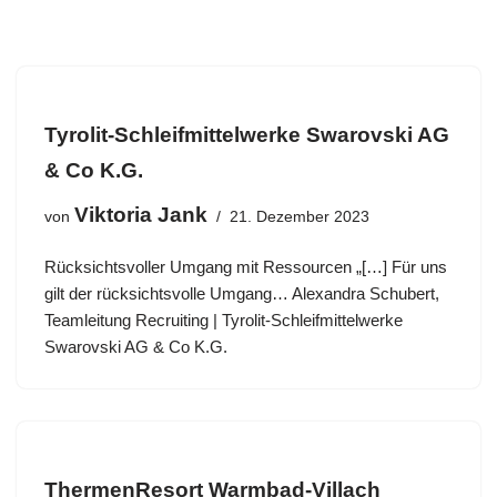
Zum
Inhalt
springen
Tyrolit-Schleifmittelwerke Swarovski AG
& Co K.G.
Viktoria Jank
von
21. Dezember 2023
Rücksichtsvoller Umgang mit Ressourcen „[…] Für uns
gilt der rücksichtsvolle Umgang… Alexandra Schubert,
Teamleitung Recruiting | Tyrolit-Schleifmittelwerke
Swarovski AG & Co K.G.
ThermenResort Warmbad-Villach