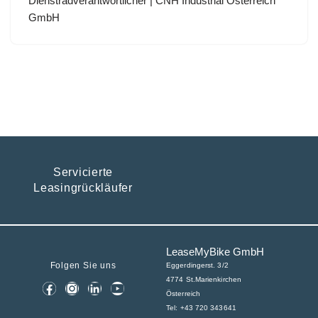
Dienstradverantwortlicher | CNH Industrial Österreich
GmbH
Servicierte
Leasingrückläufer
LeaseMyBike GmbH
Folgen Sie uns
Eggerdingerst. 3/2
4774 St.Marienkirchen
Österreich
Tel: +43 720 343641