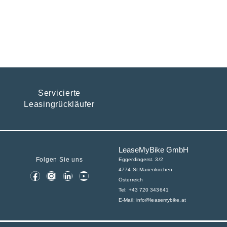
Servicierte
Leasingrückläufer
LeaseMyBike GmbH
Folgen Sie uns
Eggerdingerst. 3/2
4774 St.Marienkirchen
Österreich
Tel: +43 720 343641
E-Mail:
info@leasemybike.at